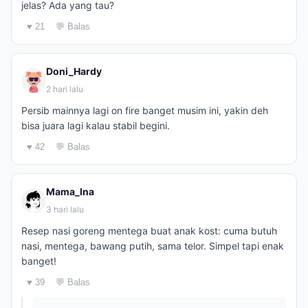
jelas? Ada yang tau?
♥ 21
💬 Balas
Doni_Hardy
2 hari lalu
Persib mainnya lagi on fire banget musim ini, yakin deh
bisa juara lagi kalau stabil begini.
♥ 42
💬 Balas
Mama_Ina
3 hari lalu
Resep nasi goreng mentega buat anak kost: cuma butuh
nasi, mentega, bawang putih, sama telor. Simpel tapi enak
banget!
♥ 39
💬 Balas