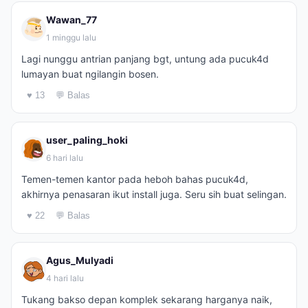
Wawan_77
1 minggu lalu
Lagi nunggu antrian panjang bgt, untung ada pucuk4d
lumayan buat ngilangin bosen.
♥ 13
💬 Balas
user_paling_hoki
6 hari lalu
Temen-temen kantor pada heboh bahas pucuk4d,
akhirnya penasaran ikut install juga. Seru sih buat selingan.
♥ 22
💬 Balas
Agus_Mulyadi
4 hari lalu
Tukang bakso depan komplek sekarang harganya naik,