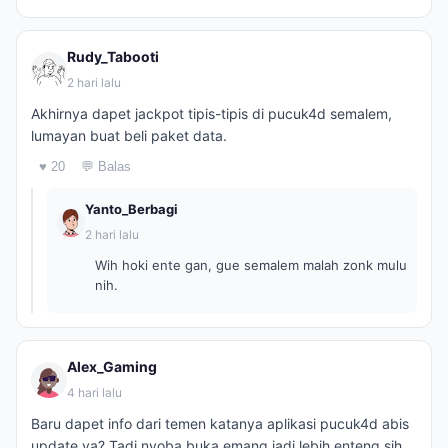
Rudy_Tabooti
2 hari lalu
Akhirnya dapet jackpot tipis-tipis di pucuk4d semalem,
lumayan buat beli paket data.
♥ 20
💬 Balas
Yanto_Berbagi
2 hari lalu
Wih hoki ente gan, gue semalem malah zonk mulu
nih.
Alex_Gaming
4 hari lalu
Baru dapet info dari temen katanya aplikasi pucuk4d abis
update ya? Tadi nyoba buka emang jadi lebih enteng sih.