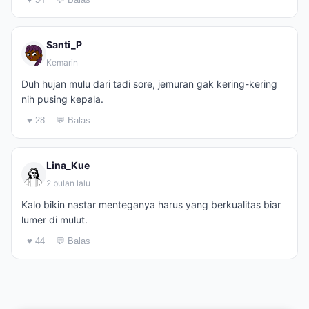
Santi_P
Kemarin
Duh hujan mulu dari tadi sore, jemuran gak kering-kering
nih pusing kepala.
♥ 28
💬 Balas
Lina_Kue
2 bulan lalu
Kalo bikin nastar menteganya harus yang berkualitas biar
lumer di mulut.
♥ 44
💬 Balas