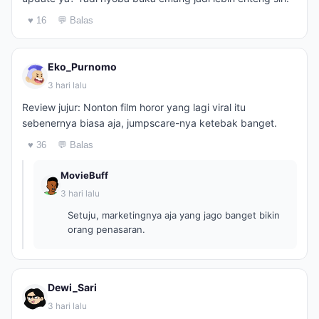
♥ 16
💬 Balas
Eko_Purnomo
3 hari lalu
Review jujur: Nonton film horor yang lagi viral itu
sebenernya biasa aja, jumpscare-nya ketebak banget.
♥ 36
💬 Balas
MovieBuff
3 hari lalu
Setuju, marketingnya aja yang jago banget bikin
orang penasaran.
Dewi_Sari
3 hari lalu