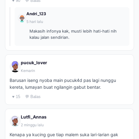
♥ 90
💬 Balas
Andri_123
5 hari lalu
Makasih infonya kak, musti lebih hati-hati nih
kalau jalan sendirian.
pucuk_lover
Kemarin
Barusan iseng nyoba main pucuk4d pas lagi nunggu
kereta, lumayan buat ngilangin gabut bentar.
♥ 15
💬 Balas
Lutfi_Annas
2 minggu lalu
Kenapa ya kucing gue tiap malem suka lari-larian gak