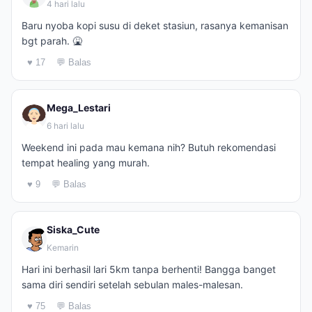
4 hari lalu
Baru nyoba kopi susu di deket stasiun, rasanya kemanisan
bgt parah. 🤮
♥ 17
💬 Balas
Mega_Lestari
6 hari lalu
Weekend ini pada mau kemana nih? Butuh rekomendasi
tempat healing yang murah.
♥ 9
💬 Balas
Siska_Cute
Kemarin
Hari ini berhasil lari 5km tanpa berhenti! Bangga banget
sama diri sendiri setelah sebulan males-malesan.
♥ 75
💬 Balas