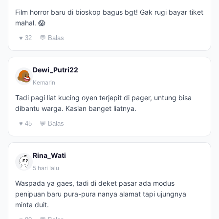
Film horror baru di bioskop bagus bgt! Gak rugi bayar tiket
mahal. 😱
♥ 32
💬 Balas
Dewi_Putri22
Kemarin
Tadi pagi liat kucing oyen terjepit di pager, untung bisa
dibantu warga. Kasian banget liatnya.
♥ 45
💬 Balas
Rina_Wati
5 hari lalu
Waspada ya gaes, tadi di deket pasar ada modus
penipuan baru pura-pura nanya alamat tapi ujungnya
minta duit.