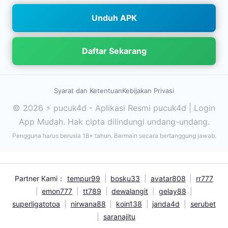
Unduh APK
Daftar Sekarang
Syarat dan Ketentuan
Kebijakan Privasi
© 2026 ⚡ pucuk4d - Aplikasi Resmi pucuk4d | Login
App Mudah. Hak cipta dilindungi undang-undang.
Pengguna harus berusia 18+ tahun. Bermain secara bertanggung jawab.
Partner Kami：
tempur99
|
bosku33
|
avatar808
|
rr777
|
emon777
|
tt789
|
dewalangit
|
gelay88
|
superligatotoa
|
nirwana88
|
koin138
|
janda4d
|
serubet
|
saranajitu