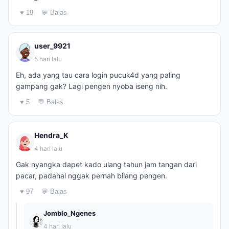
♥ 19
💬 Balas
user_9921
5 hari lalu
Eh, ada yang tau cara login pucuk4d yang paling
gampang gak? Lagi pengen nyoba iseng nih.
♥ 5
💬 Balas
Hendra_K
4 hari lalu
Gak nyangka dapet kado ulang tahun jam tangan dari
pacar, padahal nggak pernah bilang pengen.
♥ 97
💬 Balas
Jomblo_Ngenes
4 hari lalu