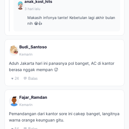
anak_kost_hits
3 hari lalu
Makasih infonya tante! Kebetulan lagi akhir bulan
nih 😭👍
Budi_Santoso
Kemarin
Aduh Jakarta hari ini panasnya pol banget, AC di kantor
berasa nggak mempan 🥵
♥ 24
💬 Balas
Fajar_Ramdan
Kemarin
Pemandangan dari kantor sore ini cakep banget, langitnya
warna orange keunguan gitu.
♥ 54
💬 Balas